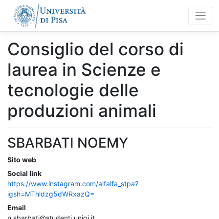
Consiglio del corso di
laurea in Scienze e
tecnologie delle
produzioni animali
SBARBATI NOEMY
Sito web
Social link
https://www.instagram.com/alfalfa_stpa?
igsh=MThldzg5dWRxazQ=
Email
n.sbarbati@studenti.unipi.it